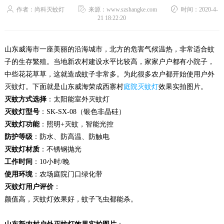
作者：尚科灭蚊灯
来源：www.szshangke.com
时间：2020-4-
21 18:22:20
山东威海市一座美丽的沿海城市，北方的危害气候温热，非常适合蚊
子的生存繁殖。当地新农村建设水平比较高，家家户户都有小院子，
中些花花草草，这就造成蚊子非常多。为此很多农户都开始使用户外
灭蚊灯。下面就是山东威海荣成西寨村
庭院灭蚊灯
效果实拍图片。
灭蚊方式选择
：太阳能室外灭蚊灯
灭蚊灯型号
：SK-SX-08（银色非晶硅）
灭蚊灯功能
：照明+灭蚊，智能光控
防护等级
：防水、防高温、防触电
灭蚊灯材质
：不锈钢抛光
工作时间
：10小时/晚
使用环境
：农场庭院门口绿化带
灭蚊灯用户评价
：
颜值高，灭蚊灯效果好，蚊子飞虫都能杀。