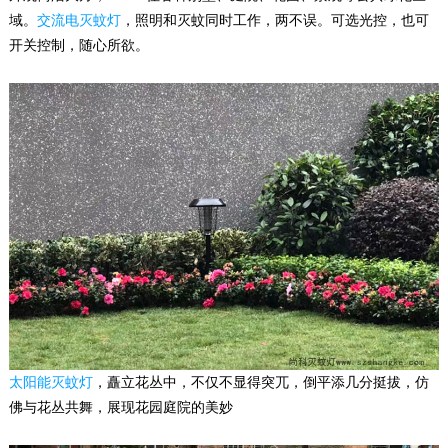
域。
交流电灭蚊灯
，照明和灭蚊同时工作，两不误。可选光控，也可
开关控制，随心所欲。
太阳能灭蚊灯
，矗立花丛中，不仅不显得突兀，倒平添几分挺拔，仿
佛与花丛共舞，展现花园庭院的美妙