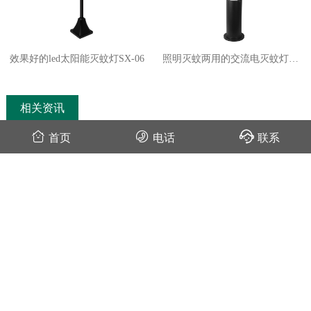
效果好的led太阳能灭蚊灯SX-06
照明灭蚊两用的交流电灭蚊灯
SD-12
相关资讯
首页
电话
联系
别墅花园庭院灭蚊灯设计方案
2019-01-18
山东烟台海景别墅庭院灭蚊灯效果图欣赏
2020-05-26
效果好的灭蚊灯用于别墅庭院推荐
2020-04-15
一盏花园灭蚊灯可以照亮并呵护庭院之美
2020-04-14
【用户分享】花园里放了两台LED庭院灭蚊灯效果
还不错
2019-09-23
户外灭蚊灯是庭院花园高品质生活的必备
2019-09-03