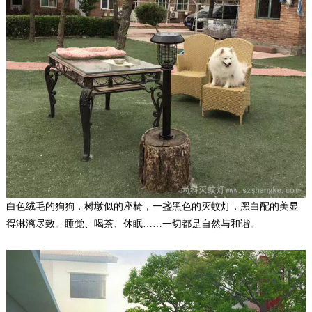
白色绒毛的狗狗，树墩似的座椅，一盏黑色的灭蚊灯，黑白配的美显
得淋漓尽致。睡觉、喝茶、休眠……一切都是自然与和谐。