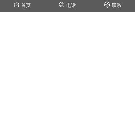
07-16
首页
电话
联系
户外灭蚊亲测：灭蚊灯效果怎么样？到底有用吗
2020-04-03
河北沧州黄骅市政广场公园使用户外灭蚊灯案例
2020-04-01
户外灭蚊灯有用吗？真的能够灭蚊吗
2019-12-19
户外灭蚊灯有用吗？功能不止灭蚊
2019-07-25
户外灭蚊灯的效果怎么样
2019-06-21
—— 我是有底线的 ——