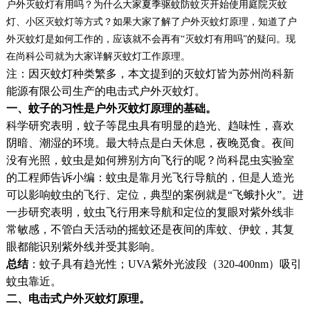
户外灭蚊灯有用吗？为什么大家夏季驱蚊防蚊灭开始使用庭院灭蚊
灯、小区灭蚊灯等方式？如果大家了解了户外灭蚊灯原理，知道了户
外灭蚊灯是如何工作的，应该就不会再有“灭蚊灯有用吗”的疑问。现
在尚科公司就为大家详解灭蚊灯工作原理。
注：因灭蚊灯种类繁多，本文提到的灭蚊灯皆为苏州尚科新
能源有限公司生产的电击式户外灭蚊灯。
一、蚊子的习性是户外灭蚊灯原理的基础。
科学研究表明，蚊子等昆虫具有明显的趋光、趋味性，喜欢
阴暗、潮湿的环境。最大特点是白天休息，夜晚觅食。夜间
没有光照，蚊虫是如何辨别方向飞行的呢？尚科昆虫实验室
的工程师告诉小编：蚊虫是靠月光飞行导航的，但是人造光
可以影响蚊虫的飞行、定位，典型的案例就是“飞蛾扑火”。进
一步研究表明，蚊虫飞行用来导航和定位的复眼对紫外线非
常敏感，不管白天活动的摇蚊还是夜间的库蚊、伊蚊，其复
眼都能识别紫外线并受其影响。
总结
：蚊子具有趋光性；UVA紫外光波段（320-400nm）吸引
蚊虫靠近。
二、电击式户外灭蚊灯原理。