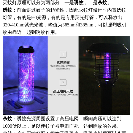
灭蚊灯原理可以分为两部分，一是
诱蚊
，二是
杀蚊
。
诱蚊
：前面讲过蚊子的趋光性，因此灭蚊灯设计时内置诱蚊
灯管，有的是led光源，有的是专用荧光灯管，可以释放出
320-410nm紫光光波，峰值为365nm和385nm，可以强烈吸引
蚊虫靠近，起到诱蚊作用。
杀蚊
：诱蚊光源周围设置了高压电网，瞬间高压可以达到
1000伏以上，足以使蚊子被电击而死，达到除蚊的效果。