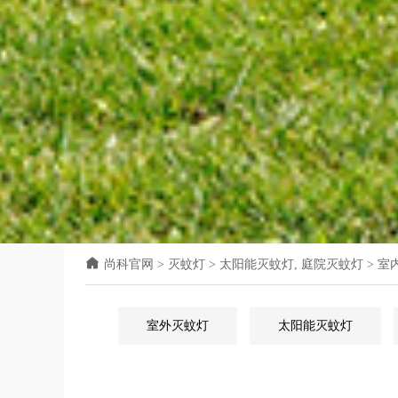
尚科官网
>
灭蚊灯
>
太阳能灭蚊灯
,
庭院灭蚊灯
>
室
室外灭蚊灯
太阳能灭蚊灯