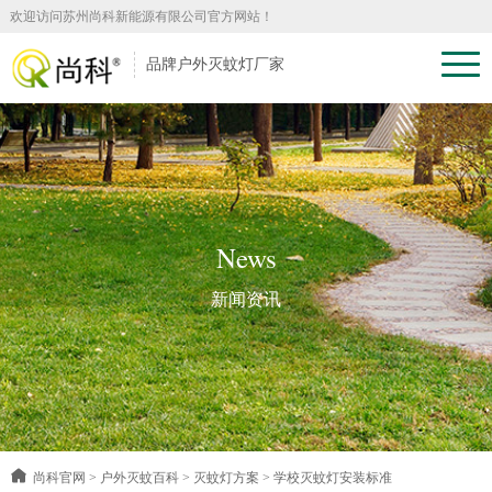
欢迎访问苏州尚科新能源有限公司官方网站！
品牌户外灭蚊灯厂家
News
新闻资讯
尚科官网
>
户外灭蚊百科
>
灭蚊灯方案
>
学校灭蚊灯安装标准