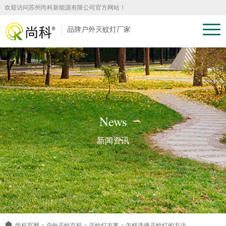
欢迎访问苏州尚科新能源有限公司官方网站！
品牌户外灭蚊灯厂家
News
新闻资讯
尚科官网
>
户外灭蚊百科
>
灭蚊灯方案
>
怎样选择灭蚊灯的方法