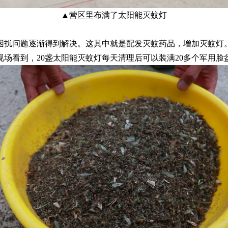
▲营区里布满了太阳能灭蚊灯
困扰问题逐渐得到解决。这其中就是配发灭蚊药品，增加灭蚊灯
现场看到，
20
盏太阳能灭蚊灯每天清理后可以装满
20
多个军用脸