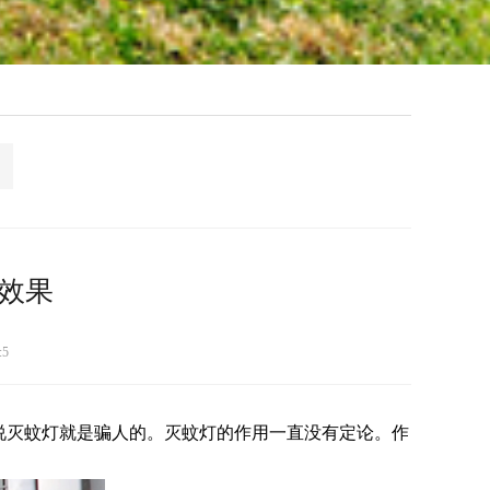
效果
:5
说灭蚊灯就是骗人的。灭蚊灯的作用一直没有定论。作