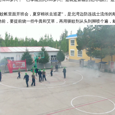
，蚊帐里面开班会，夏穿棉袄去巡逻”，是北湾边防连战士流传的
活动前，要提前烧一些牛粪和艾草，再用驱蚊剂从头到脚喷个遍，