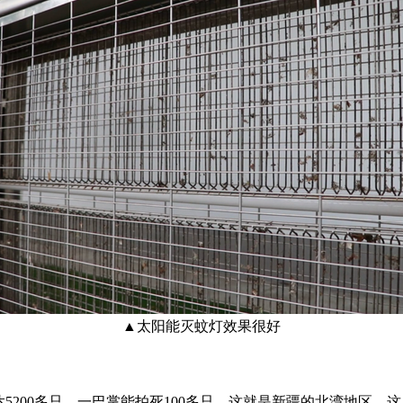
▲太阳能灭蚊灯效果很好
达
5200
多只，一巴掌能拍死
100
多只。这就是新疆的北湾地区。这