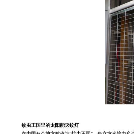
蚊虫王国里的太阳能灭蚊灯
在中国有个地方被称为
“蚊虫王国”，每立方米蚊虫多